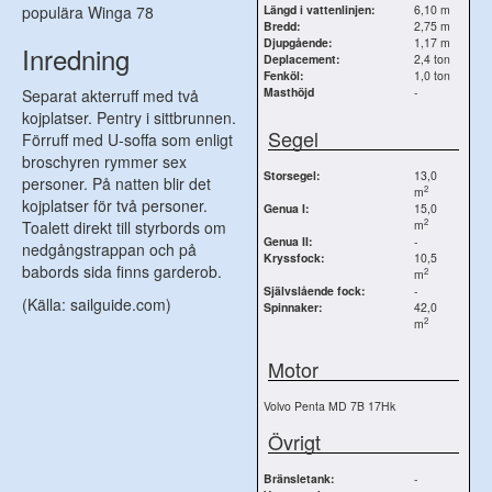
populära Winga 78
Längd i vattenlinjen:
6,10 m
Bredd:
2,75 m
Djupgående:
1,17 m
Inredning
Deplacement:
2,4 ton
Fenköl:
1,0 ton
Masthöjd
-
Separat akterruff med två
kojplatser. Pentry i sittbrunnen.
Segel
Förruff med U-soffa som enligt
broschyren rymmer sex
Storsegel:
13,0
personer. På natten blir det
2
m
kojplatser för två personer.
Genua I:
15,0
2
m
Toalett direkt till styrbords om
Genua II:
-
nedgångstrappan och på
Kryssfock:
10,5
babords sida finns garderob.
2
m
Självslående fock:
-
(Källa: sailguide.com)
Spinnaker:
42,0
2
m
Motor
Volvo Penta MD 7B 17Hk
Övrigt
Bränsletank:
-