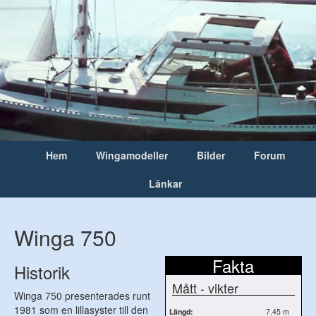
Hem
Wingamodeller
Bilder
Forum
Länkar
Winga 750
Fakta
Historik
Mått - vikter
Winga 750 presenterades runt
1981 som en lillasyster till den
Längd:
7,45 m