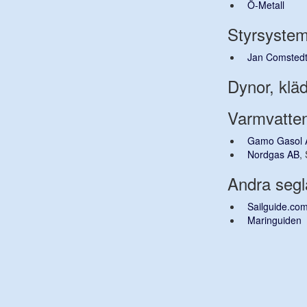
Ö-Metall
Styrsystem
Jan Comsted
Dynor, kläd
Varmvatte
Gamo Gasol 
Nordgas AB
,
Andra segl
Sailguide.co
Maringuiden