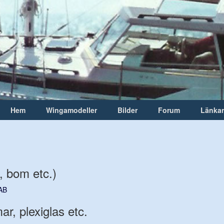
Hem
Wingamodeller
Bilder
Forum
Länkar
, bom etc.)
AB
r, plexiglas etc.