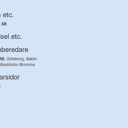
 etc.
t AB
sel etc.
nberedare
AB
, Göteborg, Askim
 Stockholm-Bromma
arsidor
m