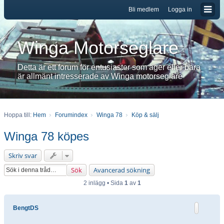
Bli medlem
Logga in
Winga Motorseglare
Detta är ett forum för entusiaster som äger eller bara
är allmänt intresserade av Winga motorseglare
Hoppa till:
Hem
Forumindex
Winga 78
Köp & sälj
Winga 78 köpes
Skriv svar
Sök
Avancerad sökning
2 inlägg • Sida
1
av
1
BengtDS