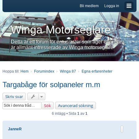
Bli medlem
Logga in
Winga Motorseglare
Detta är ett forum för entusiaster som äger eller bara
är allmänt intresserade av Winga motorseglare
Hoppa till:
Hem
Forumindex
Winga 87
Egna erfarenheter
Targabåge för solpaneler m.m
Skriv svar
Sök
Avancerad sökning
6 inlägg • Sida
1
av
1
JanneR