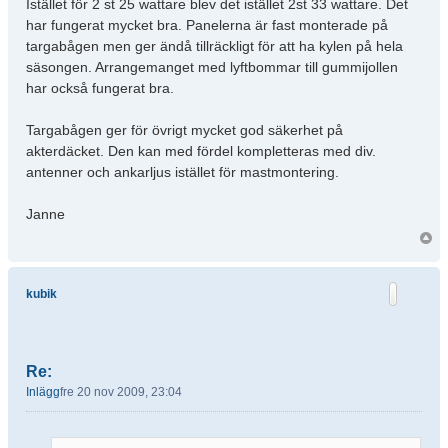
Istället för 2 st 25 wattare blev det istället 2st 33 wattare. Det
har fungerat mycket bra. Panelerna är fast monterade på
targabågen men ger ändå tillräckligt för att ha kylen på hela
säsongen. Arrangemanget med lyftbommar till gummijollen
har också fungerat bra.
Targabågen ger för övrigt mycket god säkerhet på
akterdäcket. Den kan med fördel kompletteras med div.
antenner och ankarljus istället för mastmontering.
Janne
kubik
Re:
Inlägg
fre 20 nov 2009, 23:04