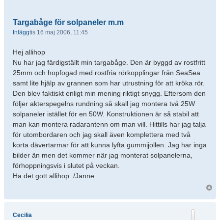
Targabåge för solpaneler m.m
Inlägg
tis 16 maj 2006, 11:45
Hej allihop
Nu har jag färdigställt min targabåge. Den är byggd av rostfritt
25mm och hopfogad med rostfria rörkopplingar från SeaSea
samt lite hjälp av grannen som har utrustning för att kröka rör.
Den blev faktiskt enligt min mening riktigt snygg. Eftersom den
följer akterspegelns rundning så skall jag montera två 25W
solpaneler istället för en 50W. Konstruktionen är så stabil att
man kan montera radarantenn om man vill. Hittills har jag talja
för utombordaren och jag skall även komplettera med två
korta dävertarmar för att kunna lyfta gummijollen. Jag har inga
bilder än men det kommer när jag monterat solpanelerna,
förhoppningsvis i slutet på veckan.
Ha det gott allihop. /Janne
Cecilia