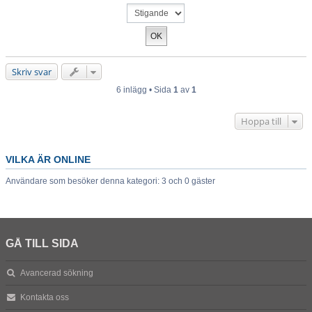
Skriv svar
6 inlägg • Sida
1
av
1
Hoppa till
VILKA ÄR ONLINE
Användare som besöker denna kategori: 3 och 0 gäster
GÅ TILL SIDA
Avancerad sökning
Kontakta oss