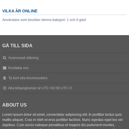
VILKA ÄR ONLINE
Användare som besöker denna kategori: 1 och 0 gäst
GÅ TILL SIDA
Avancerad sökning
Kontakta oss
Ta bort alla forumcookies
Alla tidsangivelser är UTC+02:00 UTC+2
ABOUT US
Lorem ipsum dolor sit amet, consectetur adipiscing elit. In porttitor lectus quis
mattis aliquet. Cras in nibh et eros porttitor facilisis. Nunc egestas eget leo vel
dapibus. Cum sociis natoque penatibus et magnis dis parturient montes,