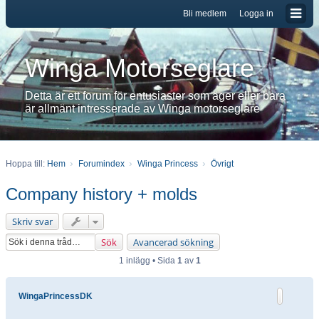
Bli medlem
Logga in
Winga Motorseglare
Detta är ett forum för entusiaster som äger eller bara
är allmänt intresserade av Winga motorseglare
Hoppa till:
Hem
Forumindex
Winga Princess
Övrigt
Company history + molds
Skriv svar
Sök
Avancerad sökning
1 inlägg • Sida
1
av
1
WingaPrincessDK