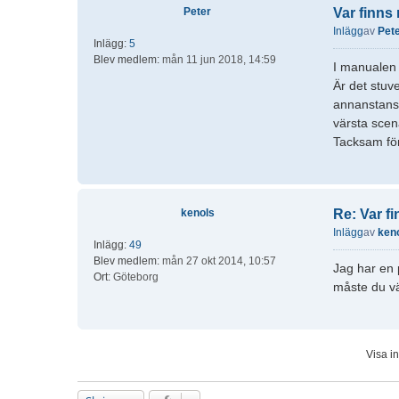
Peter
Var finn
Inlägg
av
Pet
Inlägg:
5
Blev medlem:
mån 11 jun 2018, 14:59
I manualen 
Är det stuv
annanstans 
värsta scen
Tacksam för
kenols
Re: Var f
Inlägg
av
ken
Inlägg:
49
Blev medlem:
mån 27 okt 2014, 10:57
Jag har en p
Ort:
Göteborg
måste du vä
Visa i