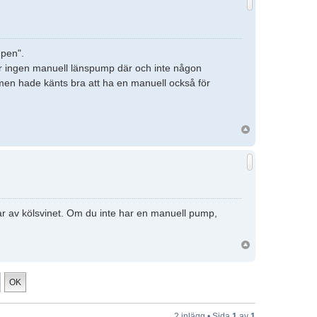
mpen".
r ingen manuell länspump där och inte någon
 men hade känts bra att ha en manuell också för
elar av kölsvinet. Om du inte har en manuell pump,
2 inlägg • Sida
1
av
1