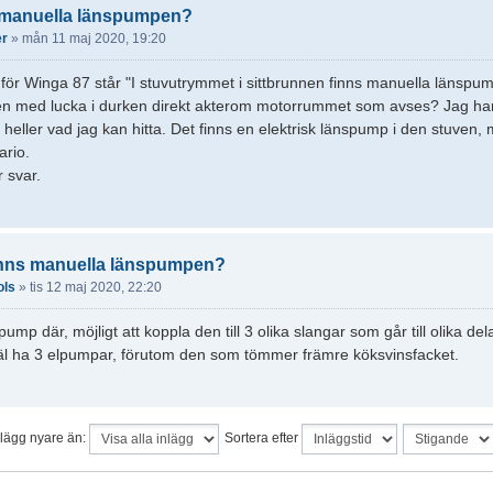
s manuella länspumpen?
er
»
mån 11 maj 2020, 19:20
för Winga 87 står "I stuvutrymmet i sittbrunnen finns manuella länspu
en med lucka i durken direkt akterom motorrummet som avses? Jag ha
heller vad jag kan hitta. Det finns en elektrisk länspump i den stuven,
ario.
 svar.
inns manuella länspumpen?
ols
»
tis 12 maj 2020, 22:20
ump där, möjligt att koppla den till 3 olika slangar som går till olika d
l ha 3 elpumpar, förutom den som tömmer främre köksvinsfacket.
nlägg nyare än:
Sortera efter