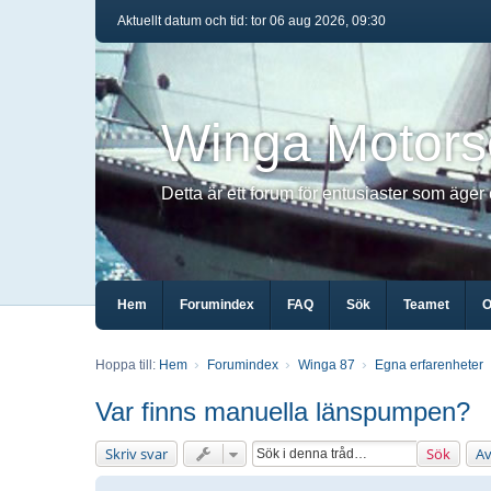
Aktuellt datum och tid: tor 06 aug 2026, 09:30
Winga Motors
Detta är ett forum för entusiaster som äger
Hem
Forumindex
FAQ
Sök
Teamet
O
Hoppa till:
Hem
Forumindex
Winga 87
Egna erfarenheter
Var finns manuella länspumpen?
Skriv svar
Sök
Av