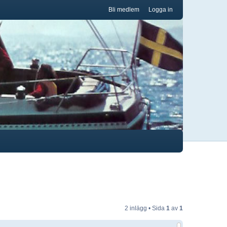
Bli medlem
Logga in
2 inlägg • Sida
1
av
1