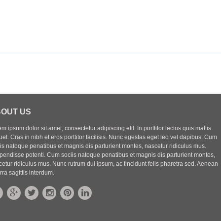
OUT US
m ipsum dolor sit amet, consectetur adipiscing elit. In porttitor lectus quis mattis
uet. Cras in nibh et eros porttitor facilisis. Nunc egestas eget leo vel dapibus. Cum
iis natoque penatibus et magnis dis parturient montes, nascetur ridiculus mus.
pendisse potenti. Cum sociis natoque penatibus et magnis dis parturient montes,
etur ridiculus mus. Nunc rutrum dui ipsum, ac tincidunt felis pharetra sed. Aenean
rra sagittis interdum.