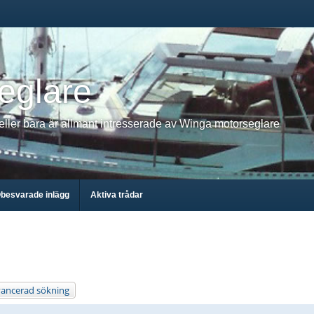
eglare
 eller bara är allmänt intresserade av Winga motorseglare
besvarade inlägg
Aktiva trådar
ancerad sökning