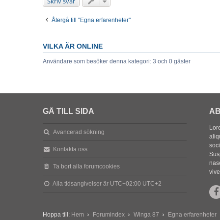
Skriv svar
Återgå till "Egna erfarenheter"
VILKA ÄR ONLINE
Användare som besöker denna kategori: 3 och 0 gäster
GÅ TILL SIDA
AB
Lore
Avancerad sökning
aliq
soc
Kontakta oss
Sus
nasc
Ta bort alla forumcookies
vive
Alla tidsangivelser är UTC+02:00 UTC+2
Hoppa till:
Hem
Forumindex
Winga 87
Egna erfarenheter