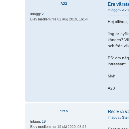
A23
Era värst
Inlägg
av
A23
Inlägg:
2
Blev medlem:
fre 02 aug 2019, 16:54
Hej allihop,
Jag är nyfik
kändes? Vil
och från vil
PS: om någo
intressant.
Mvh
A23
Sten
Re: Era v
Inlägg
av
Ste
Inlägg:
19
Blev medlem:
tor 15 okt 2020, 08:54