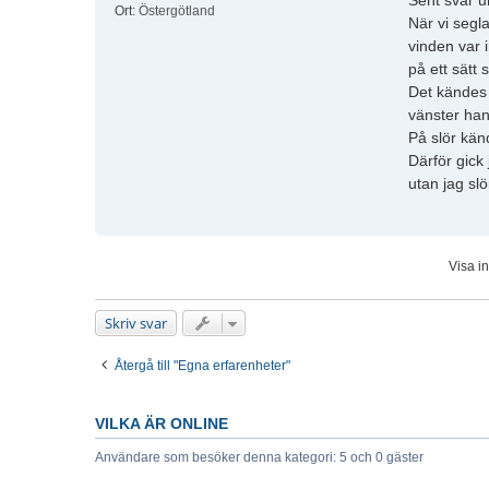
Sent svar u
Ort:
Östergötland
När vi segl
vinden var 
på ett sätt 
Det kändes 
vänster han
På slör kän
Därför gick 
utan jag sl
Visa i
Skriv svar
Återgå till "Egna erfarenheter"
VILKA ÄR ONLINE
Användare som besöker denna kategori: 5 och 0 gäster