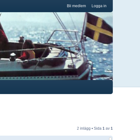
Bli medlem
Logga in
2 inlägg • Sida
1
av
1