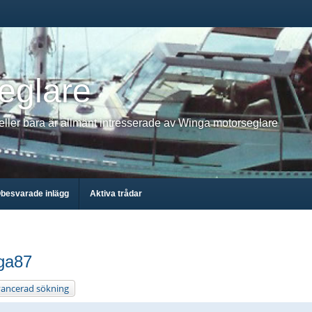
eglare
 eller bara är allmänt intresserade av Winga motorseglare
besvarade inlägg
Aktiva trådar
nga87
ancerad sökning