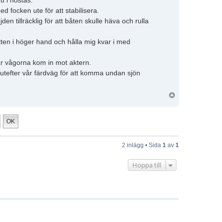
u i höstas.
 focken ute för att stabilisera.
 tillräcklig för att båten skulle häva och rulla
atten i höger hand och hålla mig kvar i med
när vågorna kom in mot aktern.
mn utefter vår färdväg för att komma undan sjön
2 inlägg • Sida
1
av
1
Hoppa till