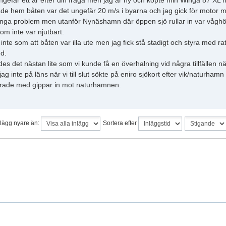
ngefär ett år efter din fråga men jag är ny och köpte min Winga 87 XL n
ade hem båten var det ungefär 20 m/s i byarna och jag gick för motor med
inga problem men utanför Nynäshamn där öppen sjö rullar in var våghöjden
som inte var njutbart.
inte som att båten var illa ute men jag fick stå stadigt och styra med r
d.
des det nästan lite som vi kunde få en överhalning vid några tillfällen 
jag inte på läns när vi till slut sökte på eniro sjökort efter vik/naturha
örade med gippar in mot naturhamnen.
nlägg nyare än:
Sortera efter