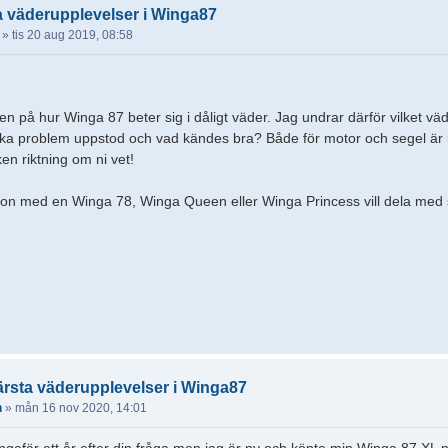
a väderupplevelser i Winga87
»
tis 20 aug 2019, 08:58
en på hur Winga 87 beter sig i dåligt väder. Jag undrar därför vilket väde
ka problem uppstod och vad kändes bra? Både för motor och segel är 
ken riktning om ni vet!
n med en Winga 78, Winga Queen eller Winga Princess vill dela med s
ärsta väderupplevelser i Winga87
n
»
mån 16 nov 2020, 14:01