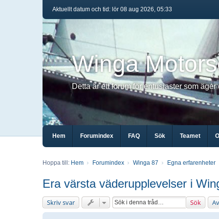
Aktuellt datum och tid: lör 08 aug 2026, 05:33
Winga Motors
Detta är ett forum för entusiaster som äger
Hem
Forumindex
FAQ
Sök
Teamet
O
Hoppa till:
Hem
Forumindex
Winga 87
Egna erfarenheter
Era värsta väderupplevelser i Wi
Skriv svar
Sök
Av