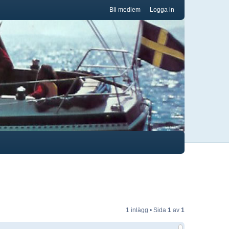
Bli medlem
Logga in
1 inlägg • Sida
1
av
1