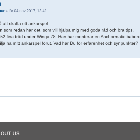
l
pur
»
lör 04 nov 2017, 13:41
 att skaffa ett ankarspel.
n som redan har det, som vill hjälpa mig med goda råd och bra tips.
. 52 fina tråd under Winga 78. Han har monterar en Anchormatic babord
vilja ha mitt ankarspel förut. Vad har Du för erfarenhet och synpunkter?
OUT US