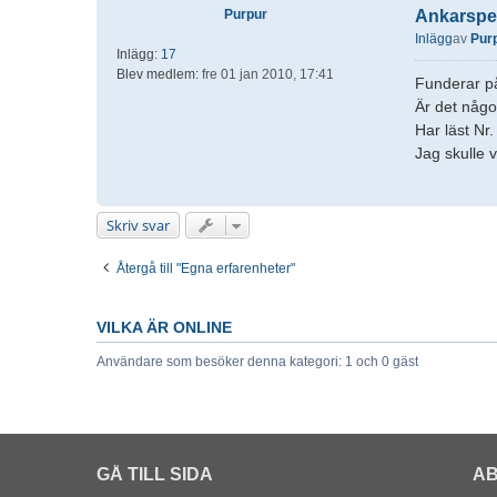
Purpur
Ankarspe
Inlägg
av
Pur
Inlägg:
17
Blev medlem:
fre 01 jan 2010, 17:41
Funderar på
Är det någo
Har läst Nr
Jag skulle 
Skriv svar
Återgå till "Egna erfarenheter"
VILKA ÄR ONLINE
Användare som besöker denna kategori: 1 och 0 gäst
GÅ TILL SIDA
AB