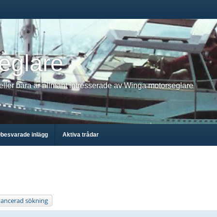
eglare
 eller bara är allmänt intresserade av Winga motorseglare
besvarade inlägg
Aktiva trådar
ancerad sökning