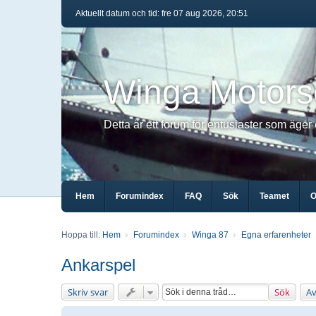
Aktuellt datum och tid: fre 07 aug 2026, 20:51
Winga Motors
Detta är ett forum för entusiaster som äger
Hem
Forumindex
FAQ
Sök
Teamet
O
Hoppa till:
Hem
Forumindex
Winga 87
Egna erfarenheter
Ankarspel
Skriv svar
Sök
Av