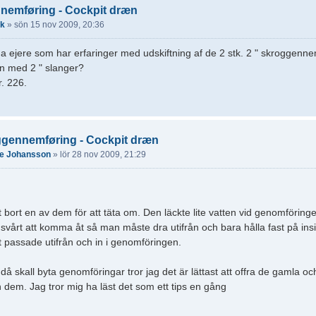
nemføring - Cockpit dræn
ik
»
sön 15 nov 2009, 20:36
a ejere som har erfaringer med udskiftning af de 2 stk. 2 " skroggennem
n med 2 " slanger?
. 226.
ggennemføring - Cockpit dræn
e Johansson
»
lör 28 nov 2009, 21:29
t bort en av dem för att täta om. Den läckte lite vatten vid genomföringe
 svårt att komma åt så man måste dra utifrån och bara hålla fast på insi
det passade utifrån och in i genomföringen.
 skall byta genomföringar tror jag det är lättast att offra de gamla oc
n dem. Jag tror mig ha läst det som ett tips en gång