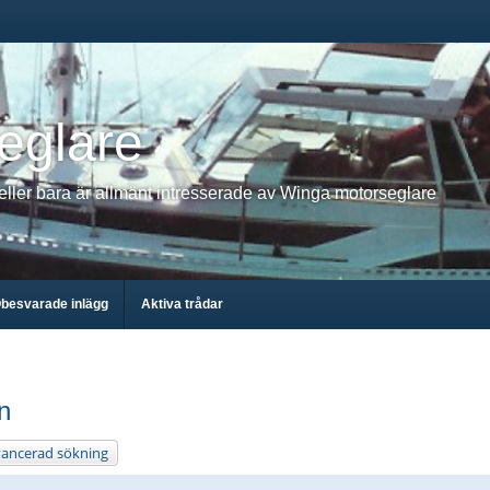
eglare
 eller bara är allmänt intresserade av Winga motorseglare
besvarade inlägg
Aktiva trådar
n
ancerad sökning