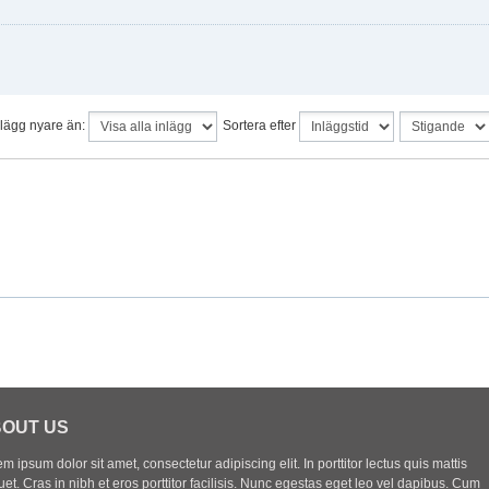
nlägg nyare än:
Sortera efter
OUT US
m ipsum dolor sit amet, consectetur adipiscing elit. In porttitor lectus quis mattis
uet. Cras in nibh et eros porttitor facilisis. Nunc egestas eget leo vel dapibus. Cum