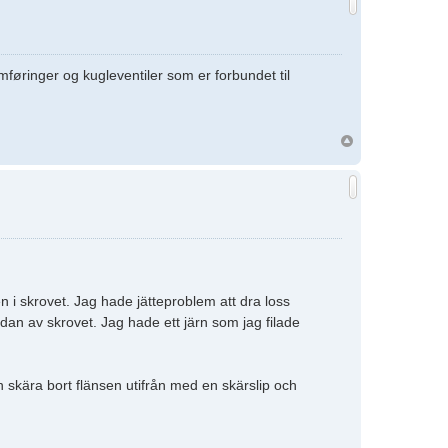
føringer og kugleventiler som er forbundet til
n i skrovet. Jag hade jätteproblem att dra loss
dan av skrovet. Jag hade ett järn som jag filade
h skära bort flänsen utifrån med en skärslip och