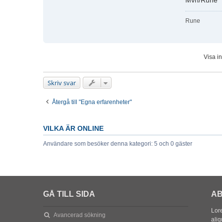
Mvh/Rune
Rune
Visa i
Skriv svar
Återgå till "Egna erfarenheter"
VILKA ÄR ONLINE
Användare som besöker denna kategori: 5 och 0 gäster
GÅ TILL SIDA
AB
Lore
Avancerad sökning
aliq