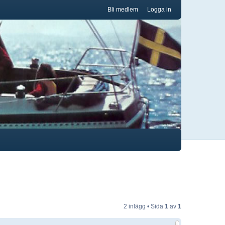
Bli medlem
Logga in
2 inlägg • Sida
1
av
1