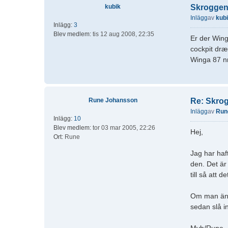
kubik
Skroggen
Inlägg
av
kub
Inlägg:
3
Blev medlem:
tis 12 aug 2008, 22:35
Er der Wing
cockpit dræ
Winga 87 nr
Rune Johansson
Re: Skro
Inlägg
av
Run
Inlägg:
10
Blev medlem:
tor 03 mar 2005, 22:26
Hej,
Ort:
Rune
Jag har haf
den. Det är
till så att 
Om man ändå
sedan slå i