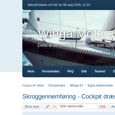
Aktuellt datum och tid: tor 06 aug 2026, 11:33
Winga Motors
Detta är ett forum för entusiaster som äger
Hem
Forumindex
FAQ
Sök
Teamet
O
Hoppa till:
Hem
Forumindex
Winga 87
Egna erfarenheter
Skroggennemføring - Cockpit dræ
Skriv svar
Sök
Av