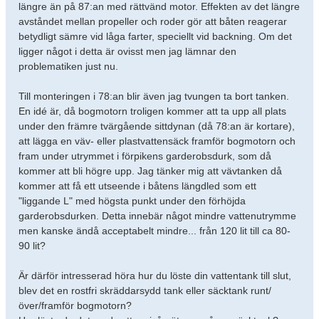
längre än på 87:an med rättvänd motor. Effekten av det längre
avståndet mellan propeller och roder gör att båten reagerar
betydligt sämre vid låga farter, speciellt vid backning. Om det
ligger något i detta är ovisst men jag lämnar den
problematiken just nu.
Till monteringen i 78:an blir även jag tvungen ta bort tanken.
En idé är, då bogmotorn troligen kommer att ta upp all plats
under den främre tvärgående sittdynan (då 78:an är kortare),
att lägga en väv- eller plastvattensäck framför bogmotorn och
fram under utrymmet i förpikens garderobsdurk, som då
kommer att bli högre upp. Jag tänker mig att vävtanken då
kommer att få ett utseende i båtens längdled som ett
"liggande L" med högsta punkt under den förhöjda
garderobsdurken. Detta innebär något mindre vattenutrymme
men kanske ändå acceptabelt mindre... från 120 lit till ca 80-
90 lit?
Är därför intresserad höra hur du löste din vattentank till slut,
blev det en rostfri skräddarsydd tank eller säcktank runt/
över/framför bogmotorn?