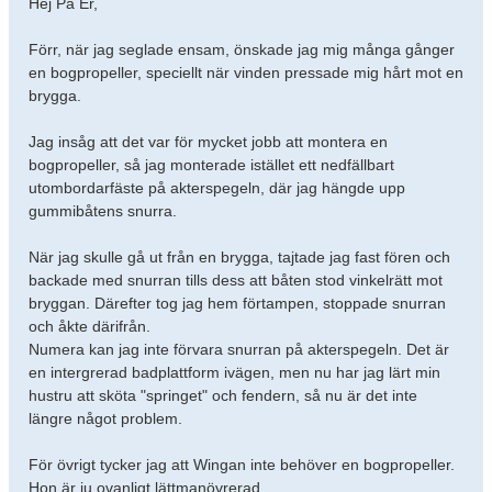
Hej På Er,
Förr, när jag seglade ensam, önskade jag mig många gånger
en bogpropeller, speciellt när vinden pressade mig hårt mot en
brygga.
Jag insåg att det var för mycket jobb att montera en
bogpropeller, så jag monterade istället ett nedfällbart
utombordarfäste på akterspegeln, där jag hängde upp
gummibåtens snurra.
När jag skulle gå ut från en brygga, tajtade jag fast fören och
backade med snurran tills dess att båten stod vinkelrätt mot
bryggan. Därefter tog jag hem förtampen, stoppade snurran
och åkte därifrån.
Numera kan jag inte förvara snurran på akterspegeln. Det är
en intergrerad badplattform ivägen, men nu har jag lärt min
hustru att sköta "springet" och fendern, så nu är det inte
längre något problem.
För övrigt tycker jag att Wingan inte behöver en bogpropeller.
Hon är ju ovanligt lättmanövrerad.