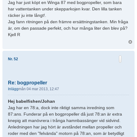
Jag har just köpt en Winga 87 med bogpropeller, som bara
har vattentanken under skepparkojen kvar. Den lilla tanken
räcker ju inte långt!.
Jag fann ritningen på den främre ersättningstanken. Min fråga
är, om den passade perfekt, och hur många liter den blev på?
Kjell R
Nr. 52
Re: bogpropeller
Inlägg
mån 04 mar 2013, 12:47
Hej babelfishen/Johan
Jag har en 78:a, dock inte riktigt samma inredning som
87:ans. Funderar på en bogpropeller då just 78:an är extra
knepig att manövrera i trånga hamnbassänger vid sidvind.
Anledningen har jag hört är avståndet mellan propeller och
roder med den "felvända" motorn på 78:an, som är betydligt