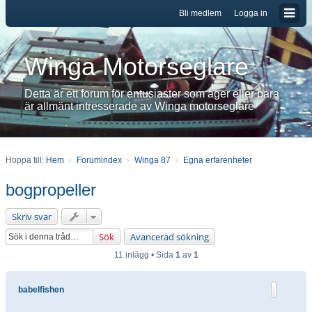
Bli medlem
Logga in
Winga Motorseglare
Detta är ett forum för entusiaster som äger eller bara
är allmänt intresserade av Winga motorseglare
Hoppa till:
Hem
Forumindex
Winga 87
Egna erfarenheter
bogpropeller
Skriv svar
Sök
Avancerad sökning
11 inlägg • Sida
1
av
1
babelfishen