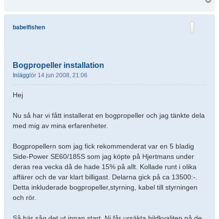
babelfishen
Bogpropeller installation
Inlägg
lör 14 jun 2008, 21:06
Hej
Nu så har vi fått installerat en bogpropeller och jag tänkte dela
med mig av mina erfarenheter.
Bogpropellern som jag fick rekommenderat var en 5 bladig
Side-Power SE60/185S som jag köpte på Hjertmans under
deras rea vecka då de hade 15% på allt. Kollade runt i olika
affärer och de var klart billigast. Delarna gick på ca 13500:-.
Detta inkluderade bogpropeller,styrning, kabel till styrningen
och rör.
Så här såg det ut innan start. Ni får ursäkta bildkvaliten på de