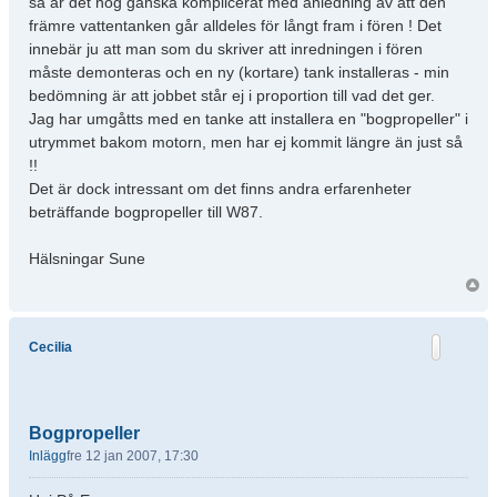
så är det nog ganska komplicerat med anledning av att den
främre vattentanken går alldeles för långt fram i fören ! Det
innebär ju att man som du skriver att inredningen i fören
måste demonteras och en ny (kortare) tank installeras - min
bedömning är att jobbet står ej i proportion till vad det ger.
Jag har umgåtts med en tanke att installera en "bogpropeller" i
utrymmet bakom motorn, men har ej kommit längre än just så
!!
Det är dock intressant om det finns andra erfarenheter
beträffande bogpropeller till W87.
Hälsningar Sune
Cecilia
Bogpropeller
Inlägg
fre 12 jan 2007, 17:30