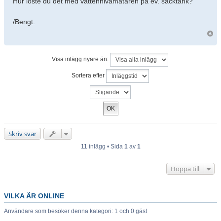
Hur löste du det med vattennivåmätaren på ev. säcktank?
/Bengt.
Visa inlägg nyare än:
Sortera efter
Skriv svar
11 inlägg • Sida
1
av
1
Hoppa till
VILKA ÄR ONLINE
Användare som besöker denna kategori: 1 och 0 gäst