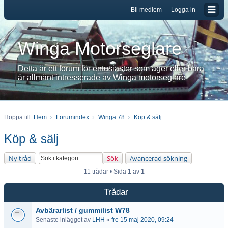
Bli medlem
Logga in
Winga Motorseglare
Detta är ett forum för entusiaster som äger eller bara
är allmänt intresserade av Winga motorseglare
Hoppa till:
Hem
Forumindex
Winga 78
Köp & sälj
Köp & sälj
Ny tråd
Sök
Avancerad sökning
11 trådar • Sida
1
av
1
Trådar
Avbärarlist / gummilist W78
Senaste inlägget av
LHH
«
fre 15 maj 2020, 09:24