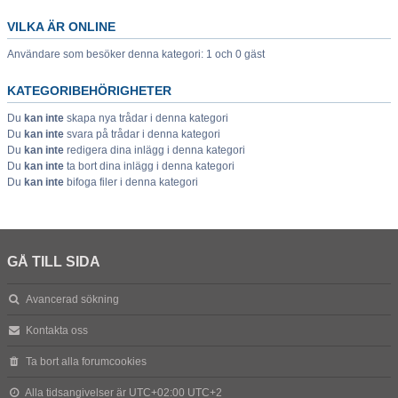
VILKA ÄR ONLINE
Användare som besöker denna kategori: 1 och 0 gäst
KATEGORIBEHÖRIGHETER
Du
kan inte
skapa nya trådar i denna kategori
Du
kan inte
svara på trådar i denna kategori
Du
kan inte
redigera dina inlägg i denna kategori
Du
kan inte
ta bort dina inlägg i denna kategori
Du
kan inte
bifoga filer i denna kategori
GÅ TILL SIDA
Avancerad sökning
Kontakta oss
Ta bort alla forumcookies
Alla tidsangivelser är UTC+02:00 UTC+2