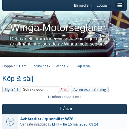
Bli medlem
Logga in
Winga Motorseglare
Detta är ett forum för entusiaster som äger eller bara
är allmänt intresserade av Winga motorseglare
Hoppa till:
Hem
Forumindex
Winga 78
Köp & sälj
Köp & sälj
Ny tråd
Sök
Avancerad sökning
11 trådar • Sida
1
av
1
Trådar
Avbärarlist / gummilist W78
Senaste inlägget av
LHH
«
fre 15 maj 2020, 09:24