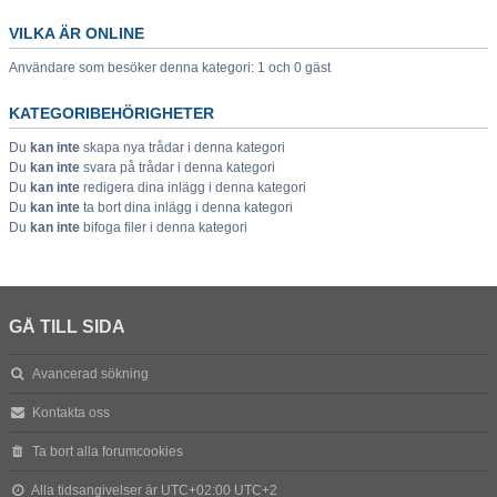
VILKA ÄR ONLINE
Användare som besöker denna kategori: 1 och 0 gäst
KATEGORIBEHÖRIGHETER
Du
kan inte
skapa nya trådar i denna kategori
Du
kan inte
svara på trådar i denna kategori
Du
kan inte
redigera dina inlägg i denna kategori
Du
kan inte
ta bort dina inlägg i denna kategori
Du
kan inte
bifoga filer i denna kategori
GÅ TILL SIDA
Avancerad sökning
Kontakta oss
Ta bort alla forumcookies
Alla tidsangivelser är UTC+02:00 UTC+2