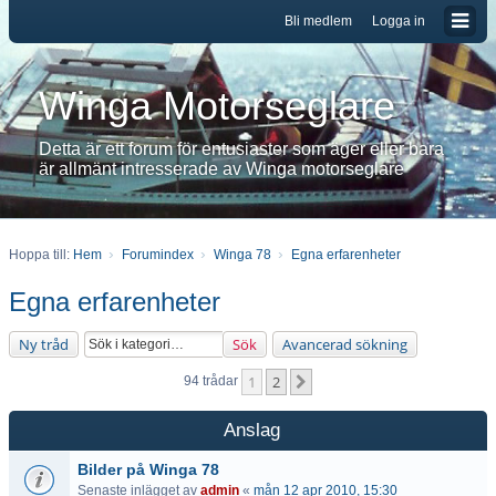
Bli medlem
Logga in
Winga Motorseglare
Detta är ett forum för entusiaster som äger eller bara
är allmänt intresserade av Winga motorseglare
Hoppa till:
Hem
Forumindex
Winga 78
Egna erfarenheter
Egna erfarenheter
Ny tråd
Sök
Avancerad sökning
1
2
Nästa
94 trådar
Anslag
Bilder på Winga 78
Senaste inlägget av
admin
«
mån 12 apr 2010, 15:30