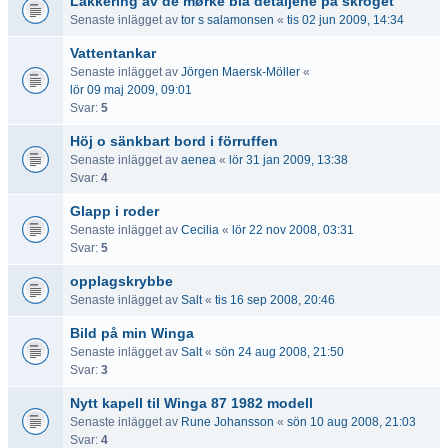
Lakkering av de mørke blå detaljene på skroget
Senaste inlägget av
tor s salamonsen
«
tis 02 jun 2009, 14:34
Vattentankar
Senaste inlägget av
Jörgen Maersk-Möller
«
lör 09 maj 2009, 09:01
Svar:
5
Höj o sänkbart bord i förruffen
Senaste inlägget av
aenea
«
lör 31 jan 2009, 13:38
Svar:
4
Glapp i roder
Senaste inlägget av
Cecilia
«
lör 22 nov 2008, 03:31
Svar:
5
opplagskrybbe
Senaste inlägget av
Salt
«
tis 16 sep 2008, 20:46
Bild på min Winga
Senaste inlägget av
Salt
«
sön 24 aug 2008, 21:50
Svar:
3
Nytt kapell til Winga 87 1982 modell
Senaste inlägget av
Rune Johansson
«
sön 10 aug 2008, 21:03
Svar:
4