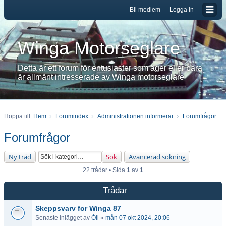
Bli medlem
Logga in
Winga Motorseglare
Detta är ett forum för entusiaster som äger eller bara
är allmänt intresserade av Winga motorseglare
Hoppa till:
Hem
Forumindex
Administrationen informerar
Forumfrågor
Forumfrågor
Ny tråd
Sök
Avancerad sökning
22 trådar • Sida
1
av
1
Trådar
Skeppsvarv for Winga 87
Senaste inlägget av
Óli
«
mån 07 okt 2024, 20:06