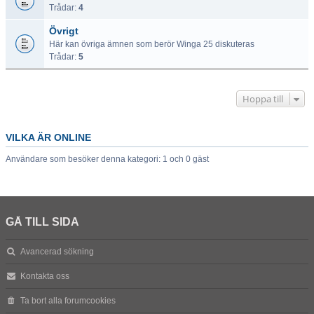
Trådar:
4
Övrigt
Här kan övriga ämnen som berör Winga 25 diskuteras
Trådar:
5
Hoppa till
VILKA ÄR ONLINE
Användare som besöker denna kategori: 1 och 0 gäst
GÅ TILL SIDA
Avancerad sökning
Kontakta oss
Ta bort alla forumcookies