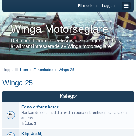
Bli medlem
Logga in
Winga Motorseglare
Detta är ett forum för entusiaster som äger eller bara
är allmänt intresserade av Winga motorseglare
Hoppa till:
Hem
Forumindex
Winga 25
Winga 25
Kategori
Egna erfarenheter
Här kan du dela med dig av dina egna erfarenheter och läsa om
andras
Trådar:
3
Köp & sälj