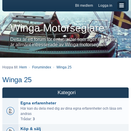
Bli medlem
Logga in
Winga Motorseglare
Detta är ett forum för entusiaster som äger eller bara
är allmänt intresserade av Winga motorseglare
Hoppa till:
Hem
Forumindex
Winga 25
Winga 25
Kategori
Egna erfarenheter
Här kan du dela med dig av dina egna erfarenheter och läsa om
andras
Trådar:
3
Köp & sälj