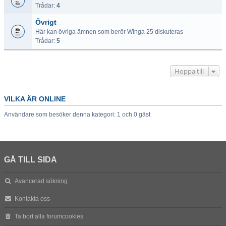
Trådar:
4
Övrigt
Här kan övriga ämnen som berör Winga 25 diskuteras
Trådar:
5
Hoppa till
VILKA ÄR ONLINE
Användare som besöker denna kategori: 1 och 0 gäst
GÅ TILL SIDA
Avancerad sökning
Kontakta oss
Ta bort alla forumcookies