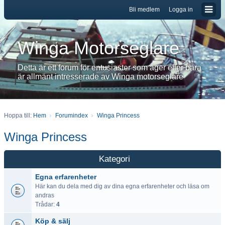
Bli medlem
Logga in
Winga Motorseglare
Detta är ett forum för entusiaster som äger eller bara
är allmänt intresserade av Winga motorseglare
Hoppa till:
Hem
Forumindex
Winga Princess
Winga Princess
Kategori
Egna erfarenheter
Här kan du dela med dig av dina egna erfarenheter och läsa om
andras
Trådar:
4
Köp & sälj