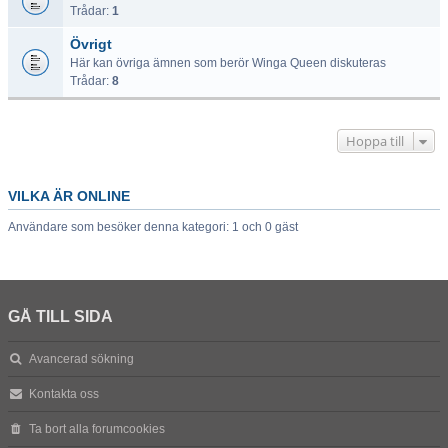
Trådar:
1
Övrigt
Här kan övriga ämnen som berör Winga Queen diskuteras
Trådar:
8
Hoppa till
VILKA ÄR ONLINE
Användare som besöker denna kategori: 1 och 0 gäst
GÅ TILL SIDA
Avancerad sökning
Kontakta oss
Ta bort alla forumcookies