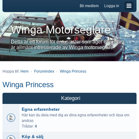
Bli medlem
Logga in
Winga Motorseglare
Detta är ett forum för entusiaster som äger eller bara
är allmänt intresserade av Winga motorseglare
Hoppa till:
Hem
Forumindex
Winga Princess
Winga Princess
Kategori
Egna erfarenheter
Här kan du dela med dig av dina egna erfarenheter och läsa om
andras
Trådar:
4
Köp & sälj