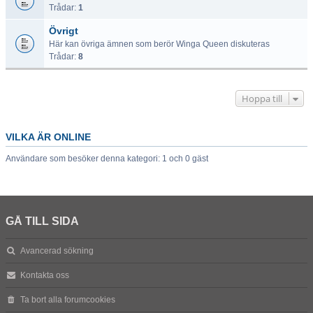
Trådar:
1
Övrigt
Här kan övriga ämnen som berör Winga Queen diskuteras
Trådar:
8
Hoppa till
VILKA ÄR ONLINE
Användare som besöker denna kategori: 1 och 0 gäst
GÅ TILL SIDA
Avancerad sökning
Kontakta oss
Ta bort alla forumcookies