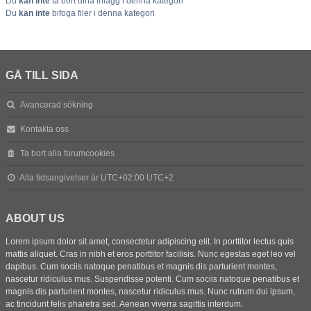
Du
kan inte
ta bort dina inlägg i denna kategori
Du
kan inte
bifoga filer i denna kategori
GÅ TILL SIDA
Avancerad sökning
Kontakta oss
Ta bort alla forumcookies
Alla tidsangivelser är UTC+02:00 UTC+2
ABOUT US
Lorem ipsum dolor sit amet, consectetur adipiscing elit. In porttitor lectus quis
mattis aliquet. Cras in nibh et eros porttitor facilisis. Nunc egestas eget leo vel
dapibus. Cum sociis natoque penatibus et magnis dis parturient montes,
nascetur ridiculus mus. Suspendisse potenti. Cum sociis natoque penatibus et
magnis dis parturient montes, nascetur ridiculus mus. Nunc rutrum dui ipsum,
ac tincidunt felis pharetra sed. Aenean viverra sagittis interdum.