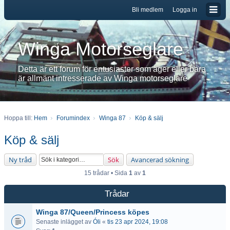
Bli medlem
Logga in
Winga Motorseglare
Detta är ett forum för entusiaster som äger eller bara
är allmänt intresserade av Winga motorseglare
Hoppa till:
Hem
Forumindex
Winga 87
Köp & sälj
Köp & sälj
Ny tråd
Sök
Avancerad sökning
15 trådar • Sida
1
av
1
Trådar
Winga 87/Queen/Princess köpes
Senaste inlägget av
Óli
«
tis 23 apr 2024, 19:08