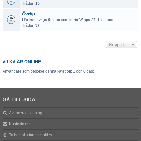
Trådar:
15
Övrigt
Här kan övriga ämnen som berör Winga 87 diskuteras
Trådar:
37
Hoppa till
VILKA ÄR ONLINE
Användare som besöker denna kategori: 1 och 0 gäst
GÅ TILL SIDA
Avancerad sökning
Kontakta oss
Ta bort alla forumcookies