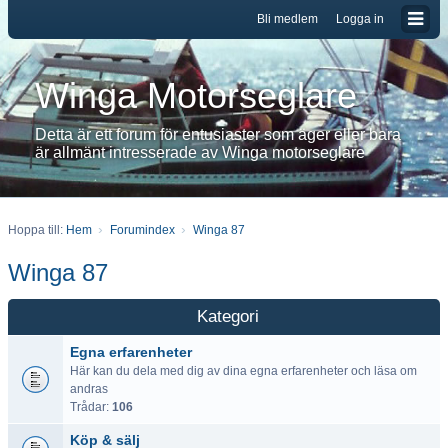
Bli medlem
Logga in
Winga Motorseglare
Detta är ett forum för entusiaster som äger eller bara
är allmänt intresserade av Winga motorseglare
Hoppa till:
Hem
Forumindex
Winga 87
Winga 87
Kategori
Egna erfarenheter
Här kan du dela med dig av dina egna erfarenheter och läsa om
andras
Trådar:
106
Köp & sälj