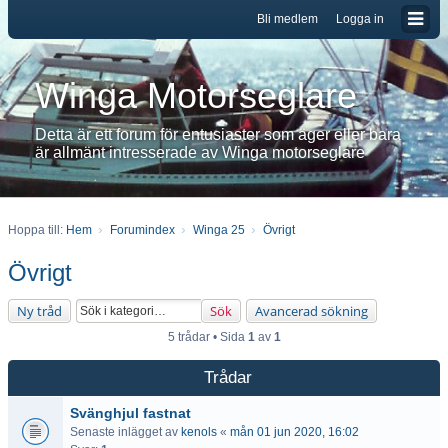
Bli medlem
Logga in
Winga Motorseglare
Detta är ett forum för entusiaster som äger eller bara
är allmänt intresserade av Winga motorseglare
Hoppa till:
Hem
Forumindex
Winga 25
Övrigt
Övrigt
Ny tråd
Sök
Avancerad sökning
5 trådar • Sida
1
av
1
Trådar
Svänghjul fastnat
Senaste inlägget av
kenols
«
mån 01 jun 2020, 16:02