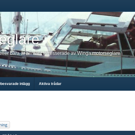
eglare
 eller bara är allmänt intresserade av Winga motorseglare
besvarade inlägg
Aktiva trådar
ning