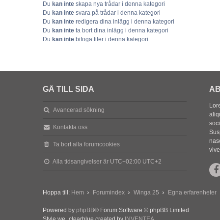
Du
kan inte
skapa nya trådar i denna kategori
Du
kan inte
svara på trådar i denna kategori
Du
kan inte
redigera dina inlägg i denna kategori
Du
kan inte
ta bort dina inlägg i denna kategori
Du
kan inte
bifoga filer i denna kategori
GÅ TILL SIDA
AB
Lore
Avancerad sökning
aliq
soc
Kontakta oss
Sus
nasc
Ta bort alla forumcookies
vive
Alla tidsangivelser är UTC+02:00 UTC+2
Hoppa till:
Hem
Forumindex
Winga 25
Egna erfarenheter
Powered by
phpBB
® Forum Software © phpBB Limited
Style we_clearblue created by
INVENTEA