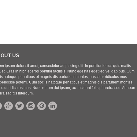
OUT US
m ipsum dolor sit amet, consectetur adipiscing elit. In porttitor lectus quis mattis
uet. Cras in nibh et eros porttitor facilisis. Nunc egestas eget leo vel dapibus. Cum
iis natoque penatibus et magnis dis parturient montes, nascetur ridiculus mus.
pendisse potenti. Cum sociis natoque penatibus et magnis dis parturient montes,
etur ridiculus mus. Nunc rutrum dui ipsum, ac tincidunt felis pharetra sed. Aenean
rra sagittis interdum.