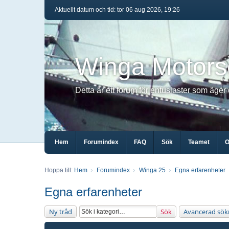
Aktuellt datum och tid: tor 06 aug 2026, 19:26
Winga Motors
Detta är ett forum för entusiaster som äger
Hem
Forumindex
FAQ
Sök
Teamet
O
Hoppa till:
Hem
Forumindex
Winga 25
Egna erfarenheter
Egna erfarenheter
Ny tråd
Sök
Avancerad sök