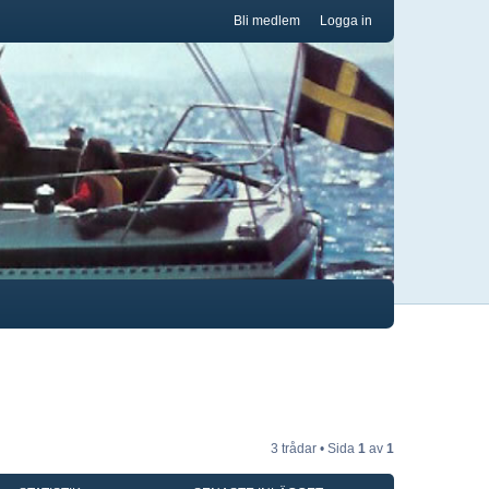
Bli medlem
Logga in
3 trådar • Sida
1
av
1