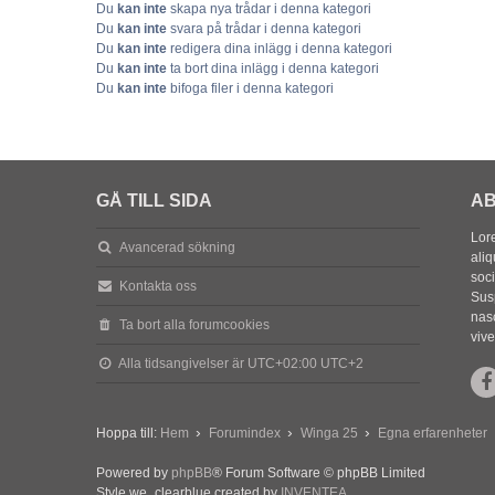
Du
kan inte
skapa nya trådar i denna kategori
Du
kan inte
svara på trådar i denna kategori
Du
kan inte
redigera dina inlägg i denna kategori
Du
kan inte
ta bort dina inlägg i denna kategori
Du
kan inte
bifoga filer i denna kategori
GÅ TILL SIDA
AB
Lore
Avancerad sökning
aliq
soc
Kontakta oss
Sus
nasc
Ta bort alla forumcookies
vive
Alla tidsangivelser är UTC+02:00 UTC+2
Hoppa till:
Hem
Forumindex
Winga 25
Egna erfarenheter
Powered by
phpBB
® Forum Software © phpBB Limited
Style we_clearblue created by
INVENTEA