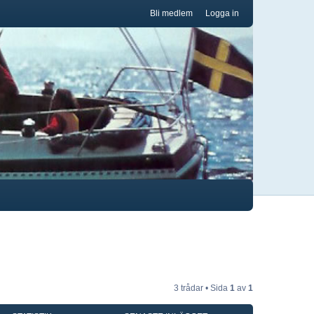
Bli medlem
Logga in
3 trådar • Sida
1
av
1