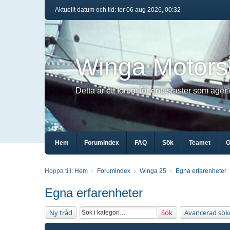
Aktuellt datum och tid: tor 06 aug 2026, 00:32
Winga Motors
Detta är ett forum för entusiaster som äger
Hem
Forumindex
FAQ
Sök
Teamet
O
Hoppa till:
Hem
Forumindex
Winga 25
Egna erfarenheter
Egna erfarenheter
Ny tråd
Sök
Avancerad sök