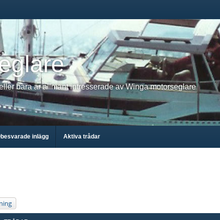
eglare
 eller bara är allmänt intresserade av Winga motorseglare
besvarade inlägg
Aktiva trådar
ning