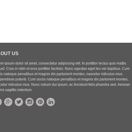
OUT US
m ipsum dolor sit amet, consectetur adipiscing elit. In porttitor lectus quis mattis
uet. Cras in nibh et eros porttitor facilisis. Nunc egestas eget leo vel dapibus. Cum
iis natoque penatibus et magnis dis parturient montes, nascetur ridiculus mus.
pendisse potenti. Cum sociis natoque penatibus et magnis dis parturient montes,
etur ridiculus mus. Nunc rutrum dui ipsum, ac tincidunt felis pharetra sed. Aenean
rra sagittis interdum.