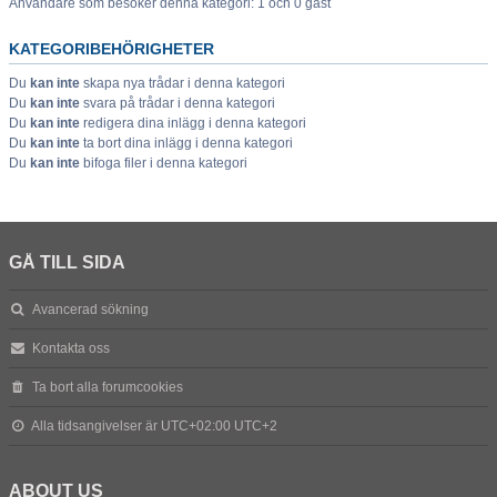
Användare som besöker denna kategori: 1 och 0 gäst
KATEGORIBEHÖRIGHETER
Du
kan inte
skapa nya trådar i denna kategori
Du
kan inte
svara på trådar i denna kategori
Du
kan inte
redigera dina inlägg i denna kategori
Du
kan inte
ta bort dina inlägg i denna kategori
Du
kan inte
bifoga filer i denna kategori
GÅ TILL SIDA
Avancerad sökning
Kontakta oss
Ta bort alla forumcookies
Alla tidsangivelser är UTC+02:00 UTC+2
ABOUT US