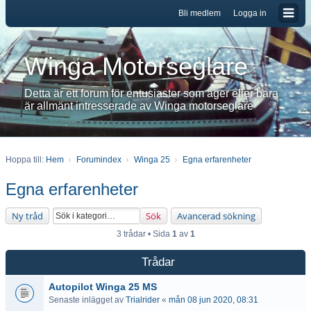
Bli medlem
Logga in
Winga Motorseglare
Detta är ett forum för entusiaster som äger eller bara
är allmänt intresserade av Winga motorseglare
Hoppa till:
Hem
Forumindex
Winga 25
Egna erfarenheter
Egna erfarenheter
Ny tråd
Sök
Avancerad sökning
3 trådar • Sida
1
av
1
Trådar
Autopilot Winga 25 MS
Senaste inlägget av
Trialrider
«
mån 08 jun 2020, 08:31