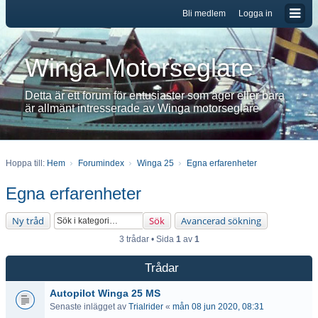
Bli medlem
Logga in
Winga Motorseglare
Detta är ett forum för entusiaster som äger eller bara
är allmänt intresserade av Winga motorseglare
Hoppa till:
Hem
Forumindex
Winga 25
Egna erfarenheter
Egna erfarenheter
Ny tråd
Sök
Avancerad sökning
3 trådar • Sida
1
av
1
Trådar
Autopilot Winga 25 MS
Senaste inlägget av
Trialrider
«
mån 08 jun 2020, 08:31