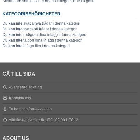
Användare som besöker denna kategori: 1 och 0 gäst
KATEGORIBEHÖRIGHETER
Du
kan inte
skapa nya trådar i denna kategori
Du
kan inte
svara på trådar i denna kategori
Du
kan inte
redigera dina inlägg i denna kategori
Du
kan inte
ta bort dina inlägg i denna kategori
Du
kan inte
bifoga filer i denna kategori
GÅ TILL SIDA
Avancerad sökning
Kontakta oss
Ta bort alla forumcookies
Alla tidsangivelser är UTC+02:00 UTC+2
ABOUT US