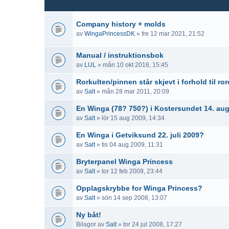
Company history + molds
av
WingaPrincessDK
» fre 12 mar 2021, 21:52
Manual / instruktionsbok
av
LUL
» mån 10 okt 2016, 15:45
Rorkulten/pinnen står skjevt i forhold til ror
av
Salt
» mån 28 mar 2011, 20:09
En Winga (78? 750?) i Kostersundet 14. au
av
Salt
» lör 15 aug 2009, 14:34
En Winga i Getviksund 22. juli 2009?
av
Salt
» tis 04 aug 2009, 11:31
Bryterpanel Winga Princess
av
Salt
» tor 12 feb 2009, 23:44
Opplagskrybbe for Winga Princess?
av
Salt
» sön 14 sep 2008, 13:07
Ny båt!
Bilagor
av
Salt
» tor 24 jul 2008, 17:27