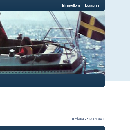
Bli medlem
Logga in
8 trådar • Sida
1
av
1