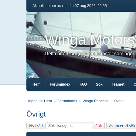
Aktuellt datum och tid: fre 07 aug 2026, 22:55
Winga Motors
Detta är ett forum för entusiaster som äger
Hem
Forumindex
FAQ
Sök
Teamet
O
Hoppa till:
Hem
Forumindex
Winga Princess
Övrigt
Övrigt
Ny tråd
Sök
Avancerad sök