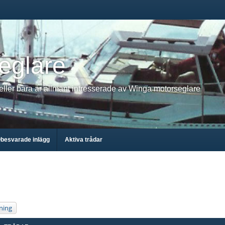
eglare
 eller bara är allmänt intresserade av Winga motorseglare
besvarade inlägg
Aktiva trådar
ning