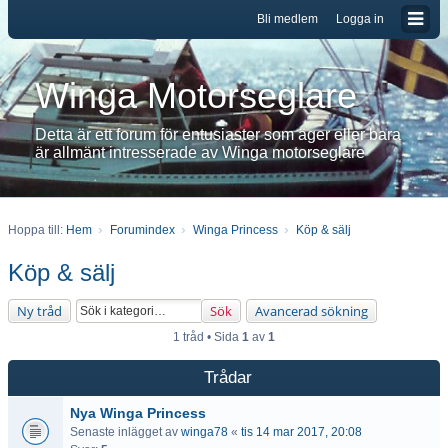
Bli medlem
Logga in
Winga Motorseglare
Detta är ett forum för entusiaster som äger eller bara
är allmänt intresserade av Winga motorseglare
Hoppa till:
Hem
Forumindex
Winga Princess
Köp & sälj
Köp & sälj
Ny tråd
Sök
Avancerad sökning
1 tråd • Sida
1
av
1
Trådar
Nya Winga Princess
Senaste inlägget av
winga78
«
tis 14 mar 2017, 20:08