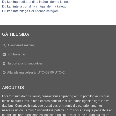
Du
kan inte
redigera dina inlägg i denna kategori
Du
kan inte
ta bort dina inlägg i denna kategori
Du
kan inte
bifoga filer i denna kategori
GÅ TILL SIDA
Avancerad sökning
Kontakta oss
Ta bort alla forumcookies
Alla tidsangivelser är UTC+02:00 UTC+2
ABOUT US
Lorem ipsum dolor sit amet, consectetur adipiscing elit. In porttitor lectus quis
mattis aliquet. Cras in nibh et eros porttitor facilisis. Nunc egestas eget leo vel
dapibus. Cum sociis natoque penatibus et magnis dis parturient montes,
nascetur ridiculus mus. Suspendisse potenti. Cum sociis natoque penatibus et
magnis dis parturient montes, nascetur ridiculus mus. Nunc rutrum dui ipsum,