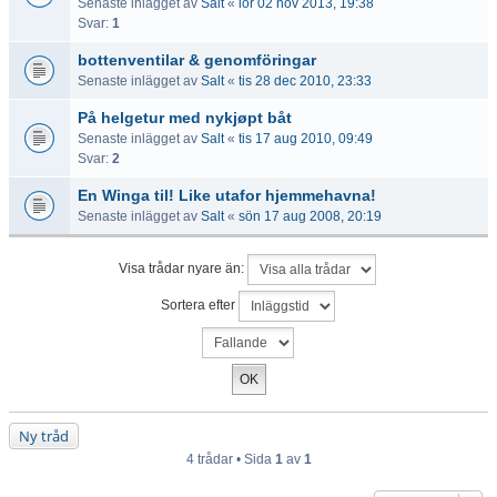
Senaste inlägget av
Salt
«
lör 02 nov 2013, 19:38
Svar:
1
bottenventilar & genomföringar
Senaste inlägget av
Salt
«
tis 28 dec 2010, 23:33
På helgetur med nykjøpt båt
Senaste inlägget av
Salt
«
tis 17 aug 2010, 09:49
Svar:
2
En Winga til! Like utafor hjemmehavna!
Senaste inlägget av
Salt
«
sön 17 aug 2008, 20:19
Visa trådar nyare än:
Sortera efter
Ny tråd
4 trådar • Sida
1
av
1