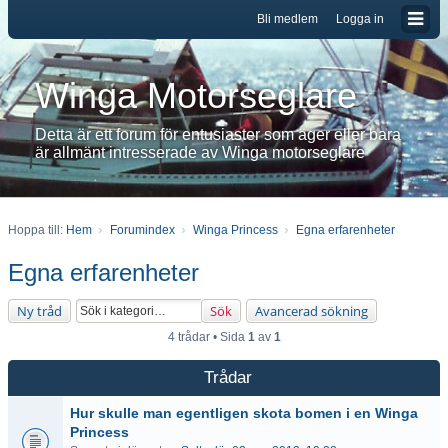
Bli medlem
Logga in
Winga Motorseglare
Detta är ett forum för entusiaster som äger eller bara
är allmänt intresserade av Winga motorseglare
Hoppa till:
Hem
Forumindex
Winga Princess
Egna erfarenheter
Egna erfarenheter
Ny tråd
Sök
Avancerad sökning
4 trådar • Sida
1
av
1
Trådar
Hur skulle man egentligen skota bomen i en Winga
Princess