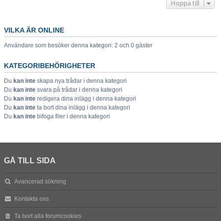
Hoppa till
VILKA ÄR ONLINE
Användare som besöker denna kategori: 2 och 0 gäster
KATEGORIBEHÖRIGHETER
Du
kan inte
skapa nya trådar i denna kategori
Du
kan inte
svara på trådar i denna kategori
Du
kan inte
redigera dina inlägg i denna kategori
Du
kan inte
ta bort dina inlägg i denna kategori
Du
kan inte
bifoga filer i denna kategori
GÅ TILL SIDA
Avancerad sökning
Kontakta oss
Ta bort alla forumcookies