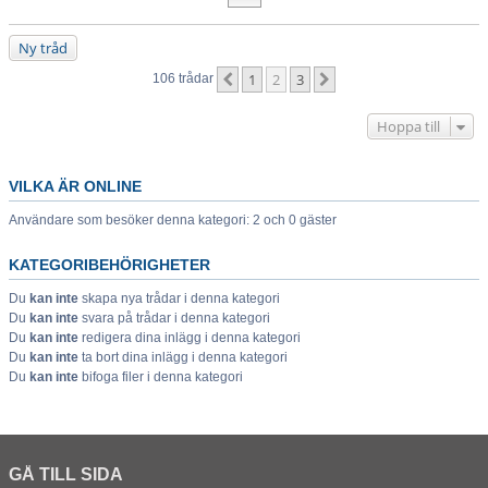
Ny tråd
1
2
3
Föregående
Nästa
106 trådar
Hoppa till
VILKA ÄR ONLINE
Användare som besöker denna kategori: 2 och 0 gäster
KATEGORIBEHÖRIGHETER
Du
kan inte
skapa nya trådar i denna kategori
Du
kan inte
svara på trådar i denna kategori
Du
kan inte
redigera dina inlägg i denna kategori
Du
kan inte
ta bort dina inlägg i denna kategori
Du
kan inte
bifoga filer i denna kategori
GÅ TILL SIDA