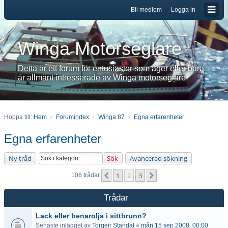
Bli medlem
Logga in
Winga Motorseglare
Detta är ett forum för entusiaster som äger eller bara
är allmänt intresserade av Winga motorseglare
Hoppa till:
Hem
Forumindex
Winga 87
Egna erfarenheter
Egna erfarenheter
Ny tråd
Sök
Avancerad sökning
1
2
3
Föregående
Nästa
106 trådar
Trådar
Lack eller benarolja i sittbrunn?
Senaste inlägget av
Torgeir Standal
«
mån 15 sep 2008, 00:00