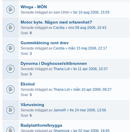
Winga - MÖN
Senaste inlägget av
sam Uhlin
«
tor 10 aug 2006, 15:55
Motor byte. Någon med erfarenhet?
Senaste inlägget av
Cecilia
«
ons 09 aug 2006, 10:43
Svar:
8
Gummitätning runt drev
Senaste inlägget av
Cecilia
«
mån 15 maj 2006, 22:17
Svar:
3
Dynorna i Doghouse/sittbrunnen
Senaste inlägget av
Thana Lot
«
tis 11 apr 2006, 10:37
Svar:
5
Ekolod
Senaste inlägget av
Thana Lot
«
mån 10 apr 2006, 09:27
Svar:
5
Vårrustning
Senaste inlägget av
JanneR
«
fre 24 mar 2006, 13:56
Svar:
6
Badplattform/brygga
Senaste inlägget av
Shamrock
«
tor 02 mar 2006, 19:45