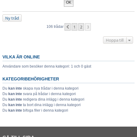
Ny tråd
1
2
3
Föregående
106 trådar
Hoppa till
VILKA ÄR ONLINE
Användare som besöker denna kategori: 1 och 0 gäst
KATEGORIBEHÖRIGHETER
Du
kan inte
skapa nya trådar i denna kategori
Du
kan inte
svara på trådar i denna kategori
Du
kan inte
redigera dina inlägg i denna kategori
Du
kan inte
ta bort dina inlägg i denna kategori
Du
kan inte
bifoga filer i denna kategori