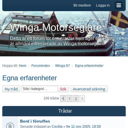
Bli medlem
Logga in
Winga Motorseglare
Detta är ett forum för entusiaster som äger eller bara
är allmänt intresserade av Winga motorseglare
Hoppa till:
Hem
Forumindex
Winga 87
Egna erfarenheter
Egna erfarenheter
Ny tråd
Sök
Avancerad sökning
1
2
3
Föregående
106 trådar
Trådar
Bord i förruffen
Senaste inlägget av
Cecilia
«
fre 11 nov 2005, 18:58