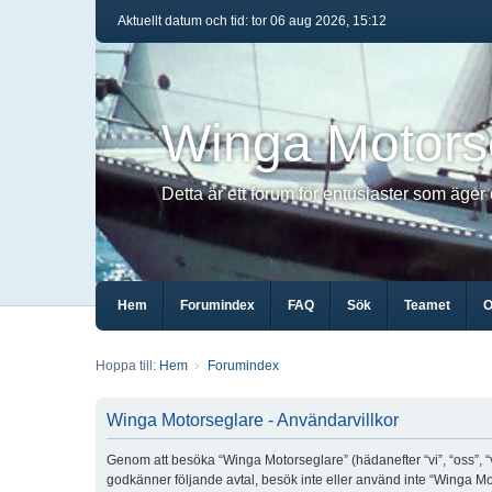
Aktuellt datum och tid: tor 06 aug 2026, 15:12
Winga Motors
Detta är ett forum för entusiaster som äger
Hem
Forumindex
FAQ
Sök
Teamet
O
Hoppa till:
Hem
Forumindex
Winga Motorseglare - Användarvillkor
Genom att besöka “Winga Motorseglare” (hädanefter “vi”, “oss”, “v
godkänner följande avtal, besök inte eller använd inte “Winga Moto