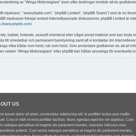
vändning av “Winga Motorseglare” även efter ändringar innebär att du godkänner att
hpBB mjukvara”, “www.phpbb.com”, “phpBB Limited”, “phpBB Teams”) som är en forum
pBB mjukvaran främjar endast Internetbaserade diskussioner, phpBB Limited är inte ans
s://www.phpbb.com/
.
nde, hatiskt, hotande, sexuellt orienterat eller något annat material som kan bryta m
 leda till omedelbar och permanent bannlysning samt att vi kontaktar din Internetleve
r stänga vilka trådar som helst, när som helst. Som användare godkänner du att all in
 men varken “Winga Motorseglare” eller phpBB kan hållas ansvariga för eventuella in
OUT US
m ipsum dolor sit amet, consectetur adipiscing elit. In porttitor lectus quis mattis
uet. Cras in nibh et eros porttitor facilisis. Nunc egestas eget leo vel dapibus. Cum
iis natoque penatibus et magnis dis parturient montes, nascetur ridiculus mus.
pendisse potenti. Cum sociis natoque penatibus et magnis dis parturient montes,