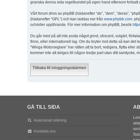
granska denna sida regelbundet på egen hand eftersom fortsatt an
Vårt forum drivs av phpBB (hädanefter “de”, “dem”, “deras”, “p
(hädanefter “GPL”) och kan laddas ner från
www.phpbb.com
. ph
och/eller uppförande. För mer information om phpBB, besök
http
Du går med på att inte posta något grovt, obscent, vulgärt, förtala
finns, eller internationell lag. Om du bryter mot detta så kan det
“Winga Motorseglare” har rätten att ta bort, redigera, flytta elle
kommer inte att delges till någon tredje part utan ditt samtycke,
Tillbaka till inloggningsskärmen
GÅ TILL SIDA
AB
Lore
Avancerad sökning
aliq
soc
Kontakta oss
Sus