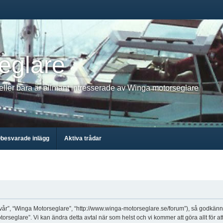
eglare
 eller bara är allmänt intresserade av Winga motorseglare
besvarade inlägg
Aktiva trådar
år”, “Winga Motorseglare”, “http://www.winga-motorseglare.se/forum”), så godkänner d
rseglare”. Vi kan ändra detta avtal när som helst och vi kommer att göra allt för at