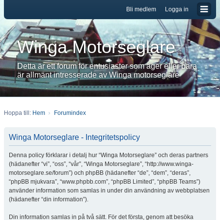
Bli medlem
Logga in
Winga Motorseglare
Detta är ett forum för entusiaster som äger eller bara
är allmänt intresserade av Winga motorseglare
Hoppa till:
Hem
Forumindex
Winga Motorseglare - Integritetspolicy
Denna policy förklarar i detalj hur “Winga Motorseglare” och deras partners
(hädanefter “vi”, “oss”, “vår”, “Winga Motorseglare”, “http://www.winga-
motorseglare.se/forum”) och phpBB (hädanefter “de”, “dem”, “deras”,
“phpBB mjukvara”, “www.phpbb.com”, “phpBB Limited”, “phpBB Teams”)
använder information som samlas in under din användning av webbplatsen
(hädanefter “din information”).
Din information samlas in på två sätt. För det första, genom att besöka