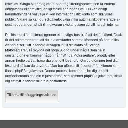
krävs av “Winga Motorseglare” under registreringsprocessen är endera
obligatorisk eller frivillig, enligt forumledningens val. Du kan enligt
forumledningens val välja vilken information i ditt konto som ska visas
publikt. Vidare så kan du, i ditt konto, välja vilka automatiskt genererade e-
postmeddelanden phpBB mjukvaran skickar ut som du vill ha och inte ha.
Ditt lösenord är chiffrerat (genom ett envägs-hash) så att det är säkert. Dock
är det rekommenderat att du inte använder samma lösenord på flera olika
webbplatser. Ditt lösenord är vägen in till ditt konto på “Winga
Motorseglare”, så skydda det noga. Aldrig under några som helst
omständigheter kommer någon från “Winga Motorseglare”, phpBB eller
annan tredje part att fråga dig efter ditt lösenord. Om du glömmer bort ditt
lösenord så kan du använda “Jag har glömt mitt lösenord”-funktionen som
finns i phpBB mjukvaran. Denna process kommer att be dig om ditt
användarnamn och din e-postadress, sen kommer phpBB mjukvaran skicka
dig ett nytt lösenord till din e-postadress.
Tillbaka till inloggningsskärmen