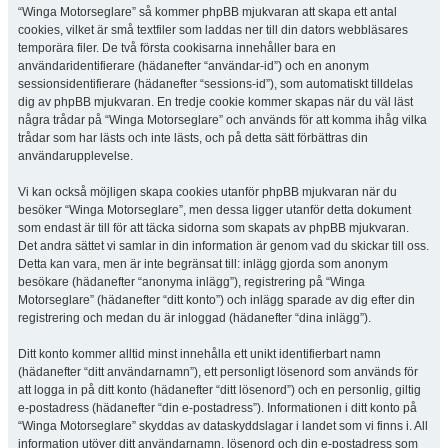
“Winga Motorseglare” så kommer phpBB mjukvaran att skapa ett antal
cookies, vilket är små textfiler som laddas ner till din dators webbläsares
temporära filer. De två första cookisarna innehåller bara en
användaridentifierare (hädanefter “användar-id”) och en anonym
sessionsidentifierare (hädanefter “sessions-id”), som automatiskt tilldelas
dig av phpBB mjukvaran. En tredje cookie kommer skapas när du väl läst
några trådar på “Winga Motorseglare” och används för att komma ihåg vilka
trådar som har lästs och inte lästs, och på detta sätt förbättras din
användarupplevelse.
Vi kan också möjligen skapa cookies utanför phpBB mjukvaran när du
besöker “Winga Motorseglare”, men dessa ligger utanför detta dokument
som endast är till för att täcka sidorna som skapats av phpBB mjukvaran.
Det andra sättet vi samlar in din information är genom vad du skickar till oss.
Detta kan vara, men är inte begränsat till: inlägg gjorda som anonym
besökare (hädanefter “anonyma inlägg”), registrering på “Winga
Motorseglare” (hädanefter “ditt konto”) och inlägg sparade av dig efter din
registrering och medan du är inloggad (hädanefter “dina inlägg”).
Ditt konto kommer alltid minst innehålla ett unikt identifierbart namn
(hädanefter “ditt användarnamn”), ett personligt lösenord som används för
att logga in på ditt konto (hädanefter “ditt lösenord”) och en personlig, giltig
e-postadress (hädanefter “din e-postadress”). Informationen i ditt konto på
“Winga Motorseglare” skyddas av dataskyddslagar i landet som vi finns i. All
information utöver ditt användarnamn, lösenord och din e-postadress som