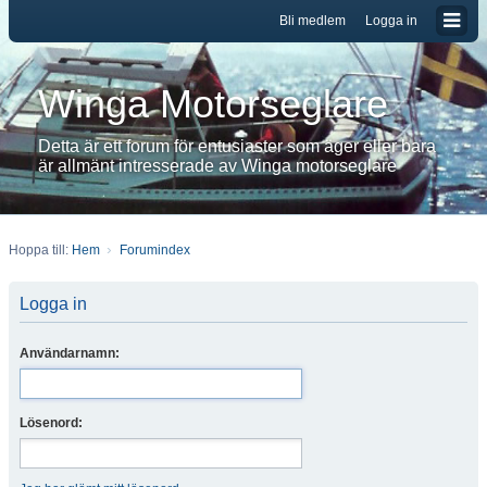
Bli medlem
Logga in
Winga Motorseglare
Detta är ett forum för entusiaster som äger eller bara
är allmänt intresserade av Winga motorseglare
Hoppa till:
Hem
Forumindex
Logga in
Användarnamn:
Lösenord: