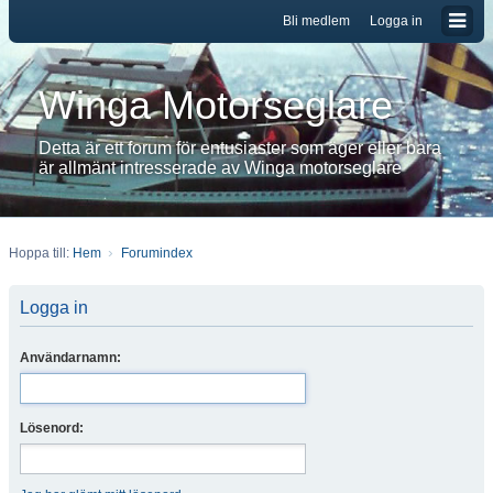
Bli medlem
Logga in
Winga Motorseglare
Detta är ett forum för entusiaster som äger eller bara
är allmänt intresserade av Winga motorseglare
Hoppa till:
Hem
Forumindex
Logga in
Användarnamn:
Lösenord: