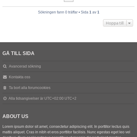
Sökningen fann 0 träffar • Sida
1
av
1
Hoppa till
GÅ TILL SIDA
Avancerad sökning
Kontakta oss
Ta bort alla forumcookies
Alla tidsangivelser är UTC+02:00 UTC+2
ABOUT US
Lorem ipsum dolor sit amet, consectetur adipiscing elit. In porttitor lectus quis
mattis aliquet. Cras in nibh et eros porttitor facilisis. Nunc egestas eget leo vel