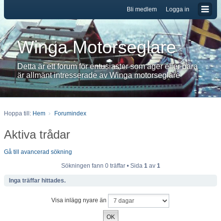
Bli medlem
Logga in
Winga Motorseglare
Detta är ett forum för entusiaster som äger eller bara
är allmänt intresserade av Winga motorseglare
Hoppa till:
Hem
Forumindex
Aktiva trådar
Gå till avancerad sökning
Sökningen fann 0 träffar • Sida
1
av
1
Inga träffar hittades.
Visa inlägg nyare än