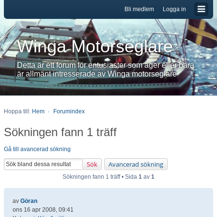
Bli medlem
Logga in
Winga Motorseglare
Detta är ett forum för entusiaster som äger eller bara
är allmänt intresserade av Winga motorseglare
Hoppa till:
Hem
Forumindex
Sökningen fann 1 träff
Gå till avancerad sökning
Sök
Avancerad sökning
Sökningen fann 1 träff • Sida
1
av
1
av
Göran
ons 16 apr 2008, 09:41