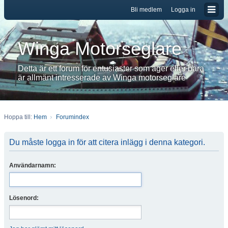
Bli medlem
Logga in
Winga Motorseglare
Detta är ett forum för entusiaster som äger eller bara
är allmänt intresserade av Winga motorseglare
Hoppa till:
Hem
Forumindex
Du måste logga in för att citera inlägg i denna kategori.
Användarnamn:
Lösenord: