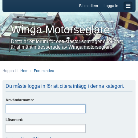
Bli medlem
Logga in
Winga Motorseglare
Detta är ett forum för entusiaster som äger eller bara
är allmänt intresserade av Winga motorseglare
Hoppa till:
Hem
Forumindex
Du måste logga in för att citera inlägg i denna kategori.
Användarnamn:
Lösenord: