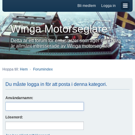
Bli medlem
Logga in
Winga Motorseglare
Detta är ett forum för entusiaster som äger eller bara
är allmänt intresserade av Winga motorseglare
Hoppa till:
Hem
Forumindex
Du måste logga in för att posta i denna kategori.
Användarnamn:
Lösenord: