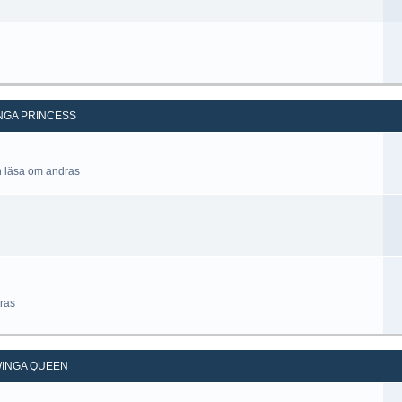
NGA PRINCESS
h läsa om andras
ras
INGA QUEEN