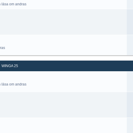
h läsa om andras
ras
WINGA 25
h läsa om andras