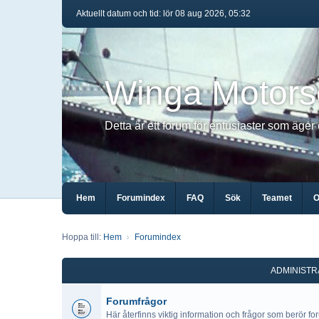
Aktuellt datum och tid: lör 08 aug 2026, 05:32
Winga Motors
Detta är ett forum för entusiaster som äger
Hem
Forumindex
FAQ
Sök
Teamet
O
Hoppa till:
Hem
Forumindex
ADMINISTR
Forumfrågor
Här återfinns viktig information och frågor som berör fo