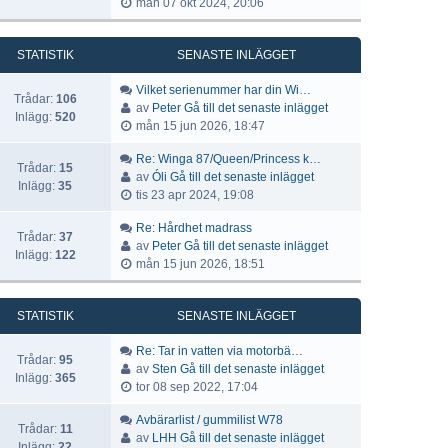
mån 07 okt 2024, 20:06
STATISTIK
SENASTE INLÄGGET
Vilket serienummer har din Wi…
Trådar:
106
av
Peter
Gå till det senaste inlägget
Inlägg:
520
mån 15 jun 2026, 18:47
Re: Winga 87/Queen/Princess k…
Trådar:
15
av
Óli
Gå till det senaste inlägget
Inlägg:
35
tis 23 apr 2024, 19:08
Re: Hårdhet madrass
Trådar:
37
av
Peter
Gå till det senaste inlägget
Inlägg:
122
mån 15 jun 2026, 18:51
STATISTIK
SENASTE INLÄGGET
Re: Tar in vatten via motorbä…
Trådar:
95
av
Sten
Gå till det senaste inlägget
Inlägg:
365
tor 08 sep 2022, 17:04
Avbärarlist / gummilist W78
Trådar:
11
av
LHH
Gå till det senaste inlägget
Inlägg:
22