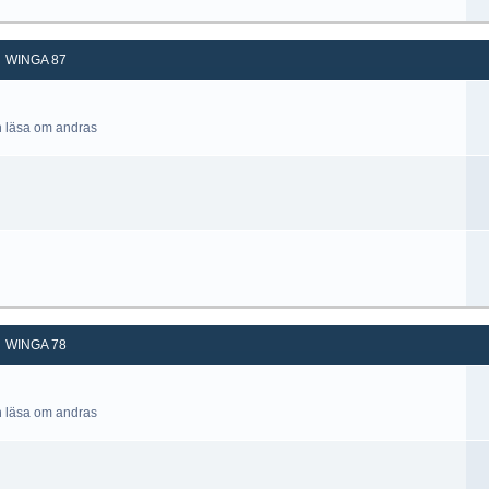
WINGA 87
h läsa om andras
WINGA 78
h läsa om andras