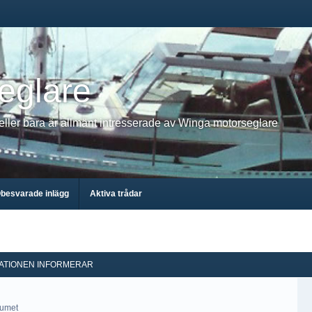
eglare
 eller bara är allmänt intresserade av Winga motorseglare
besvarade inlägg
Aktiva trådar
ATIONEN INFORMERAR
rumet