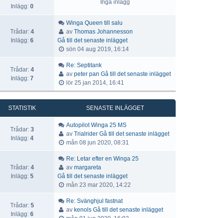
Inga inlägg
Inlägg:
0
Winga Queen till salu
Trådar:
4
av
Thomas Johannesson
Inlägg:
6
Gå till det senaste inlägget
sön 04 aug 2019, 16:14
Re: Septitank
Trådar:
4
av
peter pan
Gå till det senaste inlägget
Inlägg:
7
lör 25 jan 2014, 16:41
STATISTIK
SENASTE INLÄGGET
Autopilot Winga 25 MS
Trådar:
3
av
Trialrider
Gå till det senaste inlägget
Inlägg:
4
mån 08 jun 2020, 08:31
Re: Letar efter en Winga 25
Trådar:
4
av
margareta
Inlägg:
5
Gå till det senaste inlägget
mån 23 mar 2020, 14:22
Re: Svänghjul fastnat
Trådar:
5
av
kenols
Gå till det senaste inlägget
Inlägg:
6