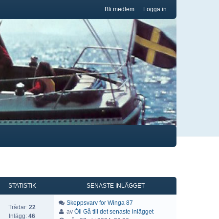
Bli medlem
Logga in
STATISTIK
SENASTE INLÄGGET
Skeppsvarv for Winga 87
Trådar:
22
av
Óli
Gå till det senaste inlägget
Inlägg:
46