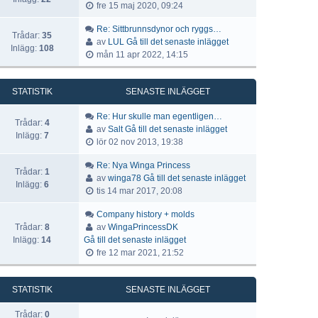
fre 15 maj 2020, 09:24
Re: Sittbrunnsdynor och ryggs…
Trådar:
35
av
LUL
Gå till det senaste inlägget
Inlägg:
108
mån 11 apr 2022, 14:15
STATISTIK
SENASTE INLÄGGET
Re: Hur skulle man egentligen…
Trådar:
4
av
Salt
Gå till det senaste inlägget
Inlägg:
7
lör 02 nov 2013, 19:38
Re: Nya Winga Princess
Trådar:
1
av
winga78
Gå till det senaste inlägget
Inlägg:
6
tis 14 mar 2017, 20:08
Company history + molds
Trådar:
8
av
WingaPrincessDK
Inlägg:
14
Gå till det senaste inlägget
fre 12 mar 2021, 21:52
STATISTIK
SENASTE INLÄGGET
Trådar:
0