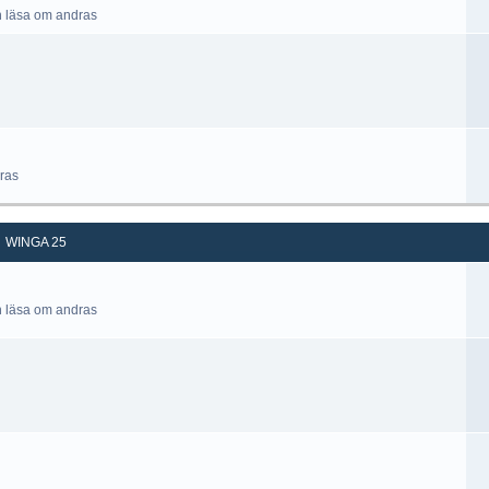
h läsa om andras
ras
WINGA 25
h läsa om andras