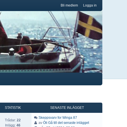
Bli medlem
Logga in
STATISTIK
SENASTE INLÄGGET
Skeppsvarv for Winga 87
Trådar:
22
av
Óli
Gå till det senaste inlägget
Inlägg:
46