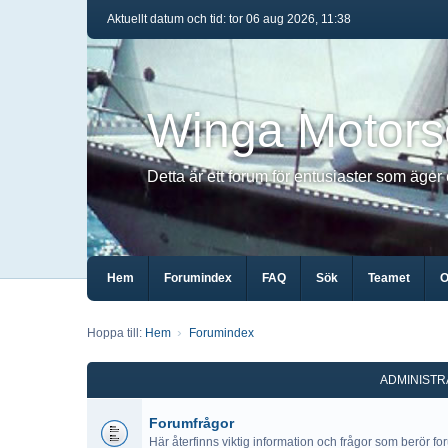
Aktuellt datum och tid: tor 06 aug 2026, 11:38
Winga Motors
Detta är ett forum för entusiaster som äger
Hem
Forumindex
FAQ
Sök
Teamet
O
Hoppa till:
Hem
Forumindex
ADMINISTR
Forumfrågor
Här återfinns viktig information och frågor som berör fo