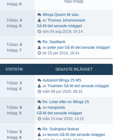
Inga inlägg
Inlägg:
0
Winga Queen till salu
Trådar:
4
av
Thomas Johannesson
Inlägg:
6
Gå till det senaste inlägget
sön 04 aug 2019, 16:14
Re: Septitank
Trådar:
4
av
peter pan
Gå till det senaste inlägget
Inlägg:
7
lör 25 jan 2014, 16:41
STATISTIK
SENASTE INLÄGGET
Autopilot Winga 25 MS
Trådar:
3
av
Trialrider
Gå till det senaste inlägget
Inlägg:
4
mån 08 jun 2020, 08:31
Re: Letar efter en Winga 25
Trådar:
4
av
margareta
Inlägg:
5
Gå till det senaste inlägget
mån 23 mar 2020, 14:22
Re: Svänghjul fastnat
Trådar:
5
av
kenols
Gå till det senaste inlägget
Inlägg:
6