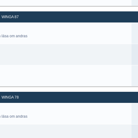
WINGA 87
h läsa om andras
WINGA 78
h läsa om andras