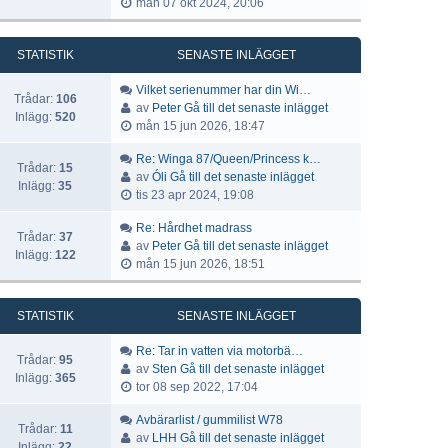
mån 07 okt 2024, 20:06
STATISTIK
SENASTE INLÄGGET
Vilket serienummer har din Wi…
Trådar:
106
av
Peter
Gå till det senaste inlägget
Inlägg:
520
mån 15 jun 2026, 18:47
Re: Winga 87/Queen/Princess k…
Trådar:
15
av
Óli
Gå till det senaste inlägget
Inlägg:
35
tis 23 apr 2024, 19:08
Re: Hårdhet madrass
Trådar:
37
av
Peter
Gå till det senaste inlägget
Inlägg:
122
mån 15 jun 2026, 18:51
STATISTIK
SENASTE INLÄGGET
Re: Tar in vatten via motorbä…
Trådar:
95
av
Sten
Gå till det senaste inlägget
Inlägg:
365
tor 08 sep 2022, 17:04
Avbärarlist / gummilist W78
Trådar:
11
av
LHH
Gå till det senaste inlägget
Inlägg:
22