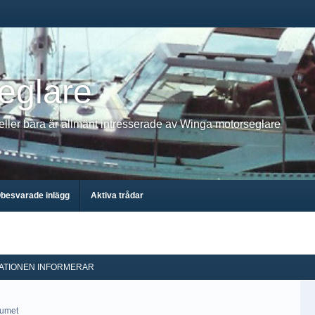
eglare
 eller bara är allmänt intresserade av Winga motorseglare
besvarade inlägg
Aktiva trådar
ATIONEN INFORMERAR
rumet