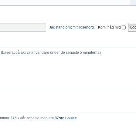
Jag har glömt mitt lösenord.
|
Kom ihåg mig
er (baserat på aktiva användare under de senaste 5 minuterna)
lemmar
376
• Vår senaste medlem
87:an Louise