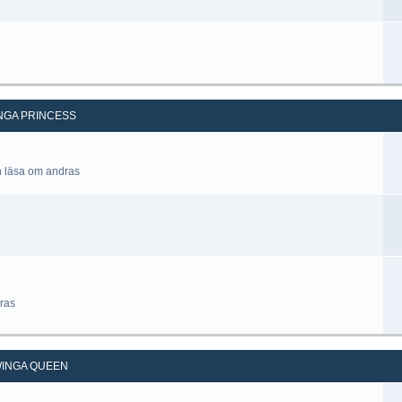
NGA PRINCESS
h läsa om andras
ras
INGA QUEEN