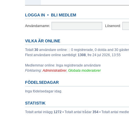
LOGGA IN
•
BLI MEDLEM
Användarnamn:
Lösenord:
VILKA ÄR ONLINE
Totalt
30
användare online: :: 0 registrerade, 0 dolda and 30 gäst
Flest användare online samtidigt:
1308
, fre 24 jul 2026, 13:55
Medlemmar online: Inga registrerade användare
Förklaring:
Administratörer
,
Globala moderatorer
FÖDELSEDAGAR
Inga födelsedagar idag.
STATISTIK
Totalt antal inlägg
1272
• Totalt antal trådar
354
• Totalt antal med