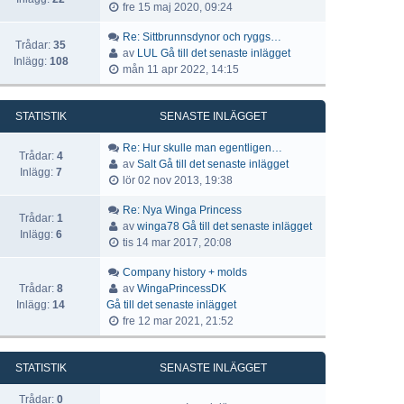
fre 15 maj 2020, 09:24
Re: Sittbrunnsdynor och ryggs…
Trådar:
35
av
LUL
Gå till det senaste inlägget
Inlägg:
108
mån 11 apr 2022, 14:15
STATISTIK
SENASTE INLÄGGET
Re: Hur skulle man egentligen…
Trådar:
4
av
Salt
Gå till det senaste inlägget
Inlägg:
7
lör 02 nov 2013, 19:38
Re: Nya Winga Princess
Trådar:
1
av
winga78
Gå till det senaste inlägget
Inlägg:
6
tis 14 mar 2017, 20:08
Company history + molds
Trådar:
8
av
WingaPrincessDK
Inlägg:
14
Gå till det senaste inlägget
fre 12 mar 2021, 21:52
STATISTIK
SENASTE INLÄGGET
Trådar:
0